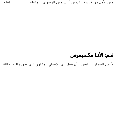
سيموس الأول من كنيسة القديس أثناسيوس الرسولي بالمقطم _______ إنتاج
 بقلم: الأنبا مكسيموس
قطُ من السماءِ—إبليس—أن ينقلَ إلى الإنسانِ المخلوقِ على صورةِ الله: حالتَهُ