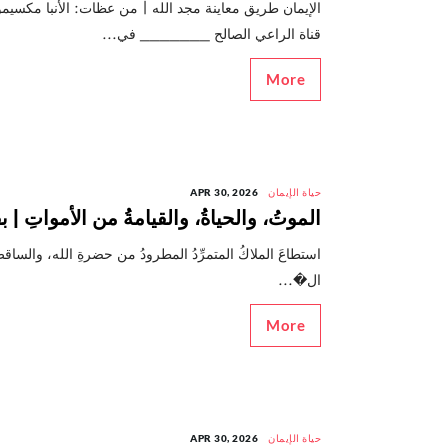
الإيمان طريق معاينة مجد الله | من عظات: الأنبا مك
قناة الراعي الصالح _______ في...
More
حياة الإيمان
APR 30, 2026
الموتُ، والحياةُ، والقيامةُ من الأمواتِ |
استطاعَ الملاكُ المتمرِّدُ المطرودُ من حضرةِ الله، والسا
ال�...
More
حياة الإيمان
APR 30, 2026