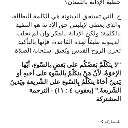
خطية الإدانة باللسان؟
ج: التي تستحق الدينونة هي الكلمة البطالة،
والذي يعطي لإبليس حق الإدانة هو التنفيذ
بالكلمة؛ ولكن الإدانة بالفكر وإن لم تجلب
الدينونة طبقاً لهذه القاعدة، فإنها بالتأكيد
تحزن الروح القدس وتُعيق استجابة الصلاة.
"لا يتكَلّمْ بَعضُكُم على بَعضٍ بالسّوءِ، أيّها
الإخوَةُ، لأنّ مَنْ يتكَلّمُ بِالسّوءِ على أخيهِ أو
يَدينُ أخاهُ يتكَلّمُ بِالسّوءِ على الشّريعةِ ويَدينُ
الشّريعةَ." (يعقوب ٤ : ١١) - الترجمة
المشتركة
للمشاركة