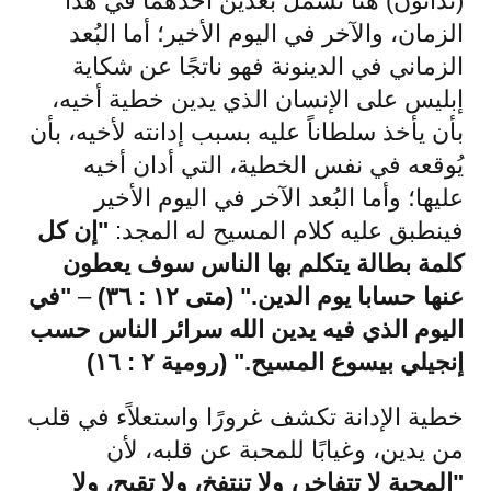
(تُدانون) هنا تشمل بُعدين أحدهما في هذا
الزمان، والآخر في اليوم الأخير؛ أما البُعد
الزماني في الدينونة فهو ناتجًا عن شكاية
إبليس على الإنسان الذي يدين خطية أخيه،
بأن يأخذ سلطاناً عليه بسبب إدانته لأخيه، بأن
يُوقعه في نفس الخطية، التي أدان أخيه
عليها؛ وأما البُعد الآخر في اليوم الأخير
فينطبق عليه كلام المسيح له المجد:
"إن كل
كلمة بطالة يتكلم بها الناس سوف يعطون
عنها حسابا يوم الدين." (متى ١٢ : ٣٦)
–
"في
اليوم الذي فيه يدين الله سرائر الناس حسب
إنجيلي بيسوع المسيح." (رومية ٢ : ١٦)
خطية الإدانة تكشف غرورًا واستعلاًء في قلب
من يدين، وغيابًا للمحبة عن قلبه، لأن
"المحبة لا تتفاخر، ولا تنتفخ، ولا تقبح، ولا