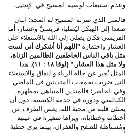
وعدم استيعاب لوصية المسيح في الإنجيل.
فالمثل الذي ضربه المسيح له المجد: اثنان
صعدا إلى الهيكل ليُصليا، فريسيُّ وعشار، أما
الفريسي فكان يصلي إلى الله بالاستعلاء على
العشار واحتقاره
"اللهم أنا أشكرك أني لست
مثل باقي الناس الخاطفين الظالمين الزناة،
ولا مثل هذا العشار." (لوقا ١٨ : ١١).
هذا
المثل يُعبر عن حالة الرياء والنفاق والاستعلاء
التي ضربت تجمعات المتدينين في الماضي
وفي الحاضر؛ فالمتدين المتباهي بمظهره
الكنائسي ودوره في خدمة الكنيسة، دون أن
يمتلئ قلبه من محبة الله، يغض الطرف عن
أخطائه وخطاياه، ويراها صغيرة في عينيه
ومُستأهلة للصفح والغفران، بينما يرى خطية