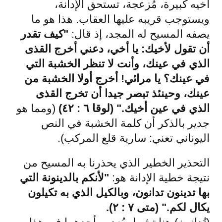
أخيه كبيرة، مُزعجة، تستحق الإدانة،
ويستوجب قريبه عليها العقاب. هذا هو ما
يصفه المسيح له المجد، إذ قال:
"كيف تقدر
أن تقول لأخيك: يا أخي، دعني أخرج القذى
الذي في عينك، وأنت لا تنظر الخشبة التي
في عينك؟ يا مرائي! أخرج أولا الخشبة من
عينك، وحينئذ تبصر جيدا أن تخرج القذى
الذي في عين أخيك." (لوقا ٦ : ٤٢)
(ومما هو
جدير بالذكر أن كلمة الخشبة في النص
اليوناني تعني: سارية قلع المركب).
التحذير الخطير الذي يحذرنا به المسيح من
نتيجة خطية الإدانة هو:
"لأنكم بالدينونة التي
بها تدينون تدانون، وبالكيل الذي به تكيلون
يكال لكم." (متى ٧ : ٢).