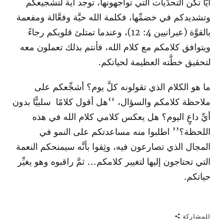
أيًّا تكن التحدِّيات التي تواجهونها، توجد آية لتشجيعكم
وتشديدكم في خضمِّها، فكلمة الله حيَّة وفعَّالة ومفعمة
بالقوَّة (عبرانيين 4: 12)، وعندما تمتلئ قلوبكم رجاءً
ويتوافق كلامكم مع كلام الله، فأنتم بذلك تعملون معه
لتحقيق خطَّته العظيمة لحياتكم.
ما هو الكلام الذي تقولونه كلَّ يوم؟ أشجِّعكم على
ملاحظة كلامكم والسؤال، ‘‘هل أقول كلامًا سلبيًّا بدون
أيِّ داعٍ اليوم؟ هل يعكس كلامي كلام الله في هذه
اللحظة؟’’ اطلبوا منه مساعدتكم على النمو في
المجال الذي تصارعون فيه، وثِقوا بأنَّه سيمنحكم النعمة
التي تحتاجون إليها لتغيير كلامكم… ثمَّ راقبوه وهو يغيِّر
حياتكم.
للمشاركة