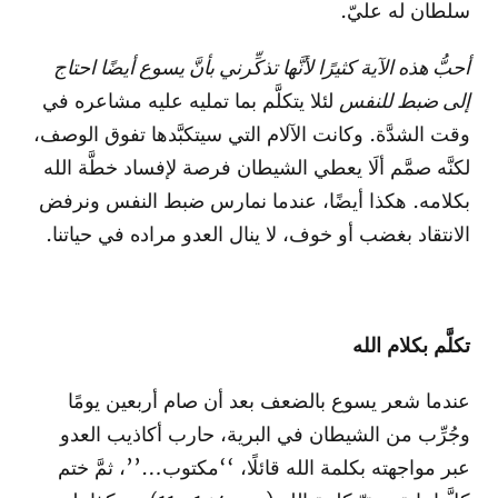
سلطان له عليّ.
أحبُّ هذه الآية كثيرًا لأنَّها تذكِّرني بأنَّ يسوع أيضًا احتاج
إلى ضبط للنفس
لئلا يتكلَّم بما تمليه عليه مشاعره في
وقت الشدَّة. وكانت الآلام التي سيتكبَّدها تفوق الوصف،
لكنَّه صمَّم ألَا يعطي الشيطان فرصة لإفساد خطَّة الله
بكلامه. هكذا أيضًا، عندما نمارس ضبط النفس ونرفض
الانتقاد بغضب أو خوف، لا ينال العدو مراده في حياتنا.
تكلَّم بكلام الله
عندما شعر يسوع بالضعف بعد أن صام أربعين يومًا
وجُرِّب من الشيطان في البرية، حارب أكاذيب العدو
عبر مواجهته بكلمة الله قائلًا، ‘‘مكتوب…’’، ثمَّ ختم