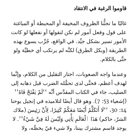
قاوموا الرغبة في الانتقاد
غالبًا ما تحثُّنا الظروف المخيفة أو المحبطة أو المباغتة
على قول وفعل أمور لم نكن لنقولها أو نفعلها لو كانت
الأمور تسير بشكل جيِّد. في الواقع، جُرِّب يسوع بهذه
الطريقة (وبكل الطرق) لكنَّه لم يرتكب أي خطيَّة ولو
حتَّى بالكلام.
وعندما واجه الصعوبات، اختار التقليل من الكلام، وإنَّما
لهدف أعظم، فحتَّى لدى تحمُّله الضرب قبل ذهابه إلى
الصليب، جاء في الكتاب المقدَّس أنَّه ‘‘لَمْ يَفْتَحْ فَاهُ’’
(إشعياء 53: 7). وهو قال أيضًا لتلاميذه في إنجيل يوحنا
14: 30، ‘‘لَا أَتَكَلَّمُ أَيْضًا مَعَكُمْ كَثِيرًا، لِأَنَّ رَئِيسَ (ملاك
الشرّ، حاكم) هَذَا ٱلْعَالَمِ يَأْتِي وَلَيْسَ لَهُ فِيَّ شَيْءٌ’’. لا
يوجد قاسم مشترك بيننا، ولا شيء فيّ يخصُّه، ولا