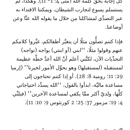
كلَّ إجابة بحقّ كلمة الله (متى 4: 1- 11). وهكذا، لم
يستسلم يسوع لتجارب الشيطان، ويمكننا الاقتداء به
عبر التصدِّي لمشاكلنا من خلال ما يقوله الله عنَّا وعن
أوضاعنا.
فإذا كنتم تصلُّون مثلًا أن يتغيَّر أطفالكم، غيِّروا كلامكم
عنهم وقولوا مثلًا، ‘‘ابني (أو ابنتي) يواجه (تواجه)
التحدِّيات الآن، لكنَّني أعلم أنَّ الله أعدَّ خطَّة عظيمة
لمستقبله (لمستقبلها) وهو يحوِّل الأمور لخيرنا’’ (إرميا
29: 11؛ رومية 8: 28). أو إذا كنتم تحتاجون إلى
مساعدة ماليَّة، ابدأوا بالقول، ‘‘الله يسدِّد احتياجاتي
كلَّها، ولديّ أكثر ممَّا يكفي لمساعدة الآخرين’’ (فيلبِّي
4: 19؛ مزمور 37: 25؛ 2 كورنثوس 9: 10: 11).