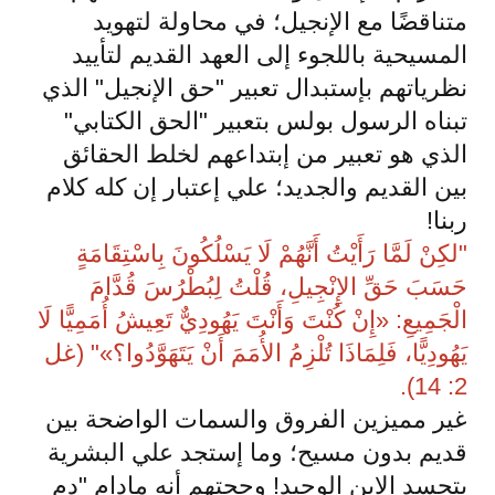
متناقضًا مع الإنجيل؛ في محاولة لتهويد
المسيحية باللجوء إلى العهد القديم لتأييد
نظرياتهم بإستبدال تعبير "حق الإنجيل" الذي
تبناه الرسول بولس بتعبير "الحق الكتابي"
الذي هو تعبير من إبتداعهم لخلط الحقائق
بين القديم والجديد؛ علي إعتبار إن كله كلام
ربنا!
"لكِنْ لَمَّا رَأَيْتُ أَنَّهُمْ لَا يَسْلُكُونَ بِاسْتِقَامَةٍ
حَسَبَ حَقِّ الإِنْجِيلِ، قُلْتُ لِبُطْرُسَ قُدَّامَ
الْجَمِيعِ: «إِنْ كُنْتَ وَأَنْتَ يَهُودِيٌّ تَعِيشُ أُمَمِيًّا لَا
يَهُودِيًّا، فَلِمَاذَا تُلْزِمُ الأُمَمَ أَنْ يَتَهَوَّدُوا؟»" (غل
2: 14).
غير مميزين الفروق والسمات الواضحة بين
قديم بدون مسيح؛ وما إستجد علي البشرية
بتجسد الإبن الوحيد! وحجتهم أنه مادام "دم