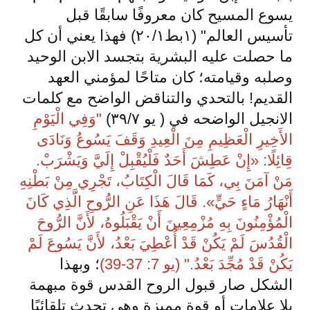
يسوع المسيح كان معروفًا سابقًا قبل
تأسيس العالم" (١بط٢٠/١) فهذا يعني أن كل
ما حصلت عليه البشرية بتجسد الابن الوحيد
وصلبه وقيامته؛ كان متاحًا لمؤمني العهد
القديم! بالتحدي والتناقض الواضح مع كلمات
الانجيل الواضحه في ( يو ٣٩/٧)
"وَفِي الْيَوْمِ
الأَخِيرِ الْعَظِيمِ مِنَ الْعِيدِ وَقَفَ يَسُوعُ وَنَادَى
قِائِلًا: «إِنْ عَطِشَ أَحَدٌ فَلْيُقْبِلْ إِلَيَّ وَيَشْرَبْ.
مَنْ آمَنَ بِي، كَمَا قَالَ الْكِتَابُ، تَجْرِي مِنْ بَطْنِهِ
أَنْهَارُ مَاءٍ حَيٍّ». قَالَ هَذَا عَنِ الرُّوحِ الَّذِي كَانَ
الْمُؤْمِنُونَ بِهِ مُزْمِعِينَ أَنْ يَقْبَلُوهُ، لأَنَّ الرُّوحَ
الْقُدُسَ لَمْ يَكُنْ قَدْ أُعْطِيَ بَعْدُ، لأَنَّ يَسُوعَ لَمْ
يَكُنْ قَدْ مُجِّدَ بَعْدُ." (يو 7: 37-39)
؛ وبهذا
الشكل صار قبول الروح القدس قوة مبهمة
بلا علامات أو قوة مميزة وهي تحدث تلقائيًا