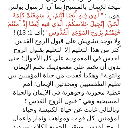
نتيجة للإيمان بالمسيح! بما أن الرسول بولس
يقول :
"الَّذِي فِيهِ أَيْضًا أَنْتُمْ، إِذْ سَمِعْتُمْ كَلِمَةَ
الْحَقِّ، إِنْجِيلَ خَلاَصِكُمُ، الَّذِي فِيهِ أَيْضًا إِذْ آمَنْتُمْ
خُتِمْتُمْ بِرُوحِ الْمَوْعِدِ الْقُدُّوسِ"
(أف 1: 13)
!!
ولا يوجد تشويش على قبول الروح القدس
أكثر من هذا التعليم إلا التعليم بقبول الروح
القدس في المعمودية علي كل الأحوال؛ حتى
بدون أن تختم علي معموديتك بختم الإيمان
والتوبة!! وهكذا فُقدت من حياة المؤمنين بين
تعليم الطقسيين ومحدثين الإيمان؛ أهم
عطية محورية وجوهرية في الايمان والحياة
المسيحية وهي " قبول الروح القدس"؛
وبالتالي غابت عن حياة الكنيسة وحياة
المؤمنين: كل قوات ومواهب وثمار وأعمال
الروح القدس! وتبقي للجميع الكلام؛ وترديد