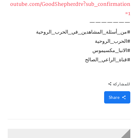
outube.com/GoodShepherdtv?sub_confirmation
=1
———————
#من_أسئلة_المشاهدين_في_الحرب_الروحية
#الحرب_الروحية
#الانبا_مكسيموس
#قناة_الراعي_الصالح
للمشاركة
Share