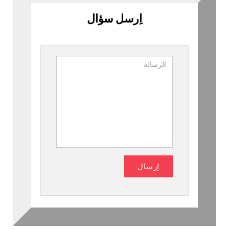
اِرسل سؤال