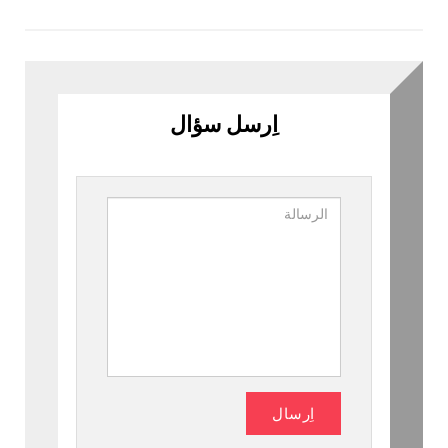
اِرسل سؤال