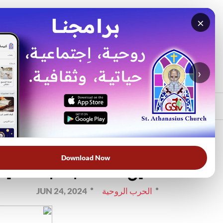
×
بحث
الأكثر بحثًا
›
الرئيسي
الرئيسية
الحرب الروحية
صوت
الحرب الروحية الدرس الثاني 
Download Now
سندين ملائكة" | الأنبا مكس
الحرب الروحية
JUN 24, 2024