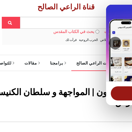
قناة الراعي الصالح
 في الويبسايت
بحث في الكتاب المقدس
:
خبزنا اليومي
الخلاص
الحرب الروحية
قرأت لك
‹
ة
خدمات الراعي الصالح
برامجنا
مقالات
للتواص
والثلاثون | المواجهة و سلطان الكنيسة
يموس