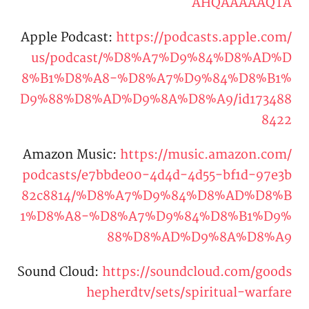
AHQAAAAAQTA
Apple Podcast:
https://podcasts.apple.com/
us/podcast/%D8%A7%D9%84%D8%AD%D
8%B1%D8%A8-%D8%A7%D9%84%D8%B1%
D9%88%D8%AD%D9%8A%D8%A9/id173488
8422
Amazon Music:
https://music.amazon.com/
podcasts/e7bbde00-4d4d-4d55-bf1d-97e3b
82c8814/%D8%A7%D9%84%D8%AD%D8%B
1%D8%A8-%D8%A7%D9%84%D8%B1%D9%
88%D8%AD%D9%8A%D8%A9
Sound Cloud:
https://soundcloud.com/goods
hepherdtv/sets/spiritual-warfare