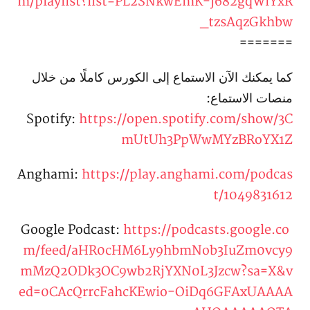
m/playlist?list=PL2SNkwEmK-j682gqWiYxR
_tzsAqzGkhbw
=======
كما يمكنك الآن الاستماع إلى الكورس كاملًا من خلال
منصات الاستماع:
Spotify:
https://open.spotify.com/show/3C
mUtUh3PpWwMYzBRoYX1Z
Anghami:
https://play.anghami.com/podcas
t/1049831612
https://podcasts.google.co
Google Podcast:
m/feed/aHR0cHM6Ly9hbmNob3IuZm0vcy9
mMzQ2ODk3OC9wb2RjYXN0L3Jzcw?sa=X&v
ed=0CAcQrrcFahcKEwio-OiDq6GFAxUAAAA