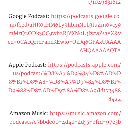
t/1049831612
https://podcasts.google.co
Google Podcast:
m/feed/aHR0cHM6Ly9hbmNob3IuZm0vcy9
mMzQ2ODk3OC9wb2RjYXN0L3Jzcw?sa=X&v
ed=0CAcQrrcFahcKEwio-OiDq6GFAxUAAAA
AHQAAAAAQTA
Apple Podcast:
https://podcasts.apple.com/
us/podcast/%D8%A7%D9%84%D8%AD%D
8%B1%D8%A8-%D8%A7%D9%84%D8%B1%
D9%88%D8%AD%D9%8A%D8%A9/id173488
8422
Amazon Music:
https://music.amazon.com/
podcasts/e7bbde00-4d4d-4d55-bf1d-97e3b