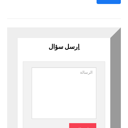
اِرسل سؤال