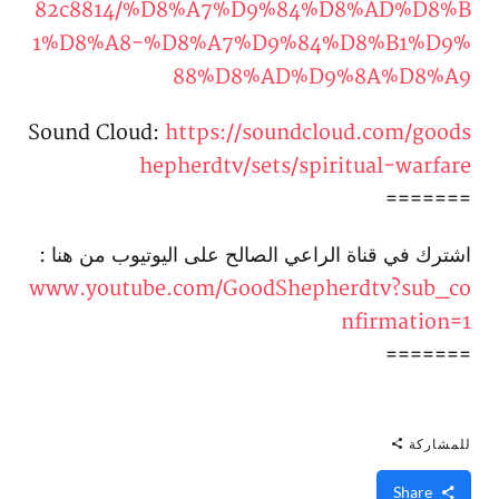
82c8814/%D8%A7%D9%84%D8%AD%D8%B
1%D8%A8-%D8%A7%D9%84%D8%B1%D9%
88%D8%AD%D9%8A%D8%A9
Sound Cloud:
https://soundcloud.com/goods
hepherdtv/sets/spiritual-warfare
=======
اشترك في قناة الراعي الصالح على اليوتيوب من هنا :
www.youtube.com/GoodShepherdtv?sub_co
nfirmation=1
=======
للمشاركة
Share