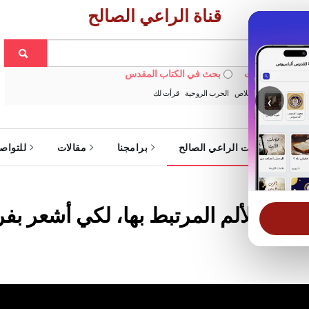
قناة الراعي الصالح
 في الويبسايت
بحث في الكتاب المقدس
:
خبزنا اليومي
الخلاص
الحرب الروحية
قرأت لك
‹
ة
خدمات الراعي الصالح
برامجنا
مقالات
للتواص
ئة والألم المرتبط بها، لكي أشعر بف