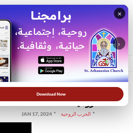
×
بحث
الأكثر بحثًا
›
الرئيسي
الرئيسية
الحرب الروحية
فيديو
كيف أتخلص من الذكريات السي
Download Now
الروحية
الحرب الروحية
JAN 17, 2024