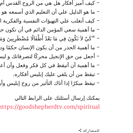
- كيف أميز أفكار هل هي من الروح القدس أم
- ما هو الدليل علي أن التعليم الذي أسمعه ه
- كيف أتغلب علي التهيؤات النفسية والفكرية ال
- ما أهمية سعي المؤمن الدائم في أن تكون ح
- "كَيْ لاَ نَكُونَ فِي مَا بَعْدُ أَطْفَالًا مُضْطَرِبِينَ وَمَحْمُو
- ما أهمية الحذر من أن يكون الإنسان حكمًا ودي
- أجعل من حق الإنجيل محركًا لتصرفاتك و لي
- ما أهمية أن أتيقظ في كل فكر وفعل وأن أع
- تيقظ من أن يلقي عليك إبليس أفكاره.
- تيقظ مبكرًا إذا أتاك التأثير من روح إبليس
يمكنك إرسال أسئلتك على الرابط التالي
https://goodshepherdtv.com/spiritual
للمشاركة