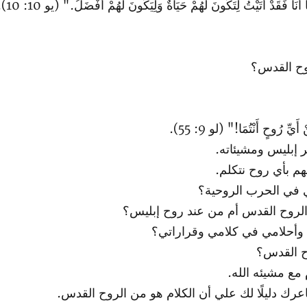
َنَا فَقَدْ أَتَيْتُ لِتَكُونَ لَهُمْ حَيَاةٌ وَلِيَكُونَ لَهُمْ أَفْضَلُ." (يو 10: 10).
روح القدس؟
ِ رُوحٍ أَنْتُمَا!" (لو 9: 55).
إبليس ومشيئاته.
م بأي روح نتكلم.
 في الحرب الروحية؟
روح القدس أم من عند روح إبليس؟
وأحلامي في كلامي وقراراتي؟
ح القدس؟
 مع مشيئه الله.
رك دليلًا لك علي أن الكلام هو من الروح القدس.