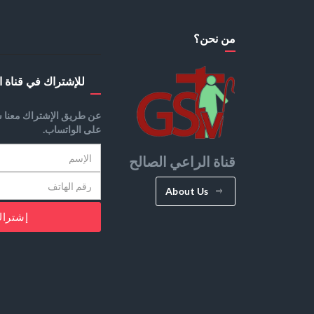
من نحن؟
للإشتراك في قناة ا
عن طريق الإشتراك معنا س
على الواتساب.
قناة الراعي الصالح
About Us
إشترا