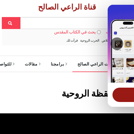
قناة الراعي الصالح
 في الويبسايت
بحث في الكتاب المقدس
:
خبزنا اليومي
الخلاص
الحرب الروحية
قرأت لك
‹
ة
خدمات الراعي الصالح
برامجنا
مقالات
للتواص
ر | اليقظة الروحية