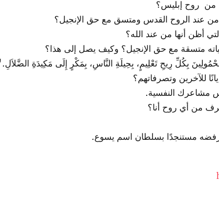
 من روح إبليس؟
و من عند الروح القدس ومتسق مع حق الإنجيل؟
تي أظن أنها من عند الله؟
ياته متسقة مع حق الإنجيل؟ وكيف يصل إلى هذا؟
لِينَ بِكُلِّ رِيحِ تَعْلِيمٍ، بِحِيلَةِ النَّاسِ، بِمَكْرٍ إِلَى مَكِيدَةِ الضَّلاَلِ." (أ
انًا للآخرين وتصرفاتهم؟
س مشاعرك النفسية.
رف من أي روح أنا؟
 وأرفضه مستنجدًا بسلطان اسم يسوع.