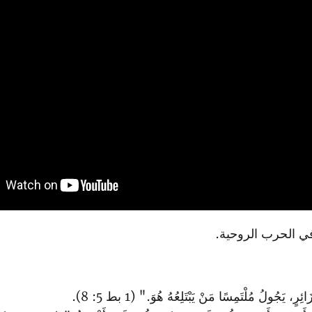
ي الحرب الروحية.
جُولُ مُلْتَمِسًا مَنْ يَبْتَلِعُهُ هُوَ." (1 بط 5: 8).