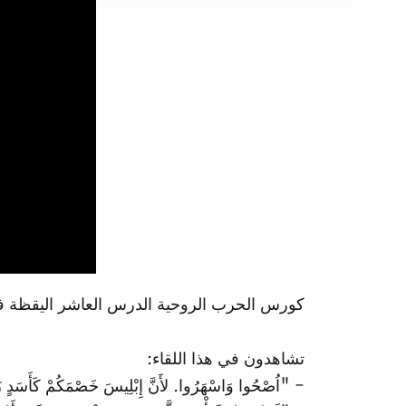
كورس الحرب الروحية الدرس العاشر اليقظة ف
تشاهدون في هذا اللقاء:
- "اُصْحُوا وَاسْهَرُوا. لأَنَّ إِبْلِيسَ خَصْمَكُمْ كَأَسَدٍ زَائِرٍ، يَ