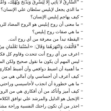
- "اَلسَّارِقُ لاَ يَأْتِي إِلاَّ لِيَسْرِقَ وَيَذْبَحَ وَيُهْلِكَ، وَأَمَّا أ
- ما الذي يجعل لإبليس سلطان علي الإنسان؟
- كيف يهاجم إبليس الإنسان؟
- ما معنى أن روح إبليس هو الروح المضاد لل
- ما هي صفات روح إبليس؟
- اليقظة تبدأ من معرفة من أي روح أنت.
- "فَالْتَفَتَ وَانْتَهَرَهُمَا وَقَالَ: «لَسْتُمَا تَعْلَمَانِ مِنْ أَيّ
- اعرف من أي روح أنت تتحدث وقاوم كل فكر 
- ليس المهم أن يكون ما نقول صحيح ولكن المه
- ما أهمية أن اضبط دوافعي وأن أضبط أفكاري
- كيف أعرف أن أحساسي وان آمالي هي من ال
- ما هي خطورة أن انجذب لأحاسيسي وراحتي 
- كيف أميز وأتأكد من أن أفكاري هي من الرو
- الإنجيل هو الدليل والمرشد علي توافق الكلام
- احذر من أن تكون راحتك النفسية وراحة مشاع