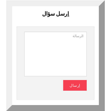
اِرسل سؤال