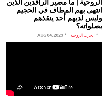
الروحية | ما مصير الراقدين الذين
انتهى بهم المطاف في الحجيم
وليس لديهم أحد ينقذهم
بصلواته؟
الحرب الروحية
AUG 04, 2023