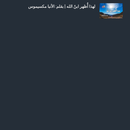
لهذا أُظهر ابنُ الله | بقلم: الأنبا مكسيموس