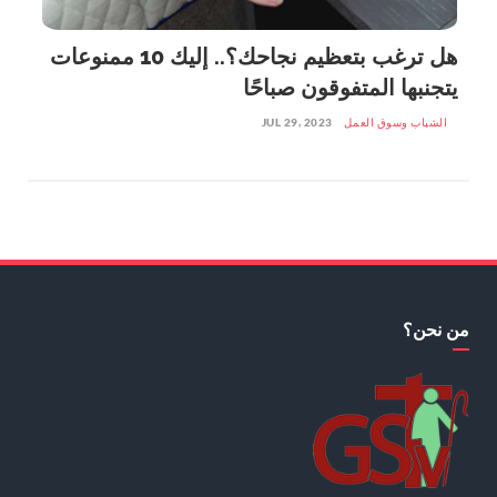
هل ترغب بتعظيم نجاحك؟.. إليك 10 ممنوعات
يتجنبها المتفوقون صباحًا
الشباب وسوق العمل
JUL 29, 2023
من نحن؟