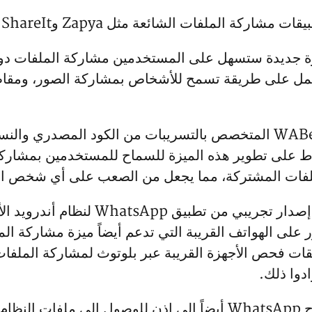
 الملفات الشائعة مثل Zapya وShareIt وسواها.
Wh على تطوير ميزة جديدة ستسهل على المستخدمين مشاركة الملفا
يعمل على طريقة تسمح للأشخاص بمشاركة الصور، ومقاط
تأتي تلك الأنباء الجديدة من موقع WABetaInfo المتخصص بالتسريبات من ا
WhatsA يعملون بنشاط على تطوير هذه الميزة للسماح للمستخدمين 
ملفات المشتركة، مما يجعل من الصعب على أي شخص التلا
تُظهر لقطات الشاشة المسربة من أحدث إ
ر على الهواتف القريبة التي تدعم أيضاً ميزة مشاركة ال
يقات فحص الأجهزة القريبة عبر بلوتوث لمشاركة الملفا
دوا ذلك.
إلى جانب اكتشاف الأجهزة القريبة، سيحتاج WhatsApp أيضاً إلى إ