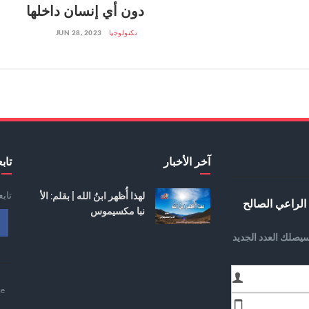
دون أي إنسان داخلها
تكنولوجيا
JUN 28, 2023
آخر الأخبار
تابع
تاب
لهذا أُظهر ابنُ الله | بقلم: الأ
الراعي الصالح
نبا مكسيموس
يصلك العدد الجديد
e