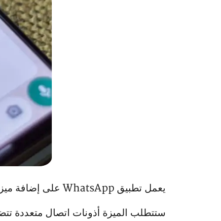
يعمل تطبيق WhatsApp على إضافة ميزة ستتيح مشاركة الملفات بين المستخدمين دون الحاجة للإنترنت.
ستتطلب الميزة أذونات اتصال متعددة تتض