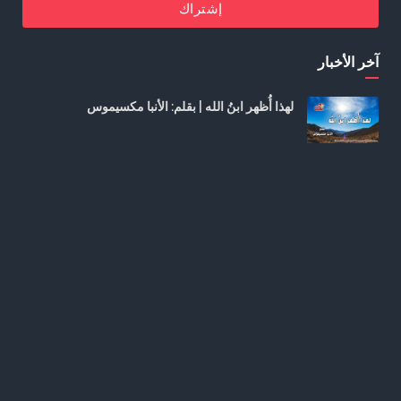
إشتراك
آخر الأخبار
لهذا أُظهر ابنُ الله | بقلم: الأنبا مكسيموس