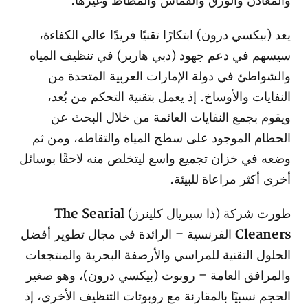
والمعادن والورق والقماش والمطاط وغيرها.
يعد (بيكسي درون) ابتكارًا تقنيًا فريدًا عالي الكفاءة،
سيسهم في دعم جهود (دبي هاربر) في تنظيف المياه
والشواطئ في دولة الإمارات العربية المتحدة من
النفايات والأوساخ. إذ يعمل بتقنية التحكم من بُعد،
ويقوم بجمع النفايات العائمة من خلال البحث عن
الحطام الموجود على سطح المياه والتقاطه، ومن ثم
وضعه في خزان تجميع واسع ليتخلص منه لاحقًا بوسائل
أخرى أكثر مراعاة للبيئة.
طورت شركة (ذا سيريال كلينرز)
The Searial
Cleaners
الفرنسية – الرائدة في مجال تطوير أفضل
الحلول التقنية للمراسي والأرصفة البحرية والمنتجعات
والمرافق العامة – روبوت (بيكسي درون)، وهو صغير
الحجم نسبيًا بالمقارنة مع روبوتات التنظيف الأخرى، إذ