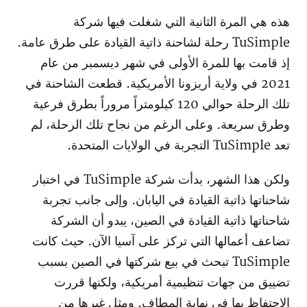
هذه هي المرة الثانية التي شغلت فيها شركة
TuSimple رحلة لشاحنة ذاتية القيادة على طرق عامة.
إذ قامت بها للمرة الأولى في شهر ديسمبر من عام
2021 في ولاية أريزونا الأمريكية. قطعت الشاحنة في
تلك الرحلة حوالي 120 كيلومتراً مروراً بطرق فرعية
وطرق سريعة. وعلى الرغم من نجاح تلك الرحلة، لم
تعد TuSimple التجربة في الولايات المتحدة.
ولكن هذا الشهر، بدأت شركة TuSimple في اختبار
شاحناتها ذاتية القيادة في اليابان. وإلى جانب تجربة
شاحناتها ذاتية القيادة في الصين، يبدو أن الشركة
تضاعف أعمالها التي تركز على آسيا الآن. حيث كانت
TuSimple تبحث في بيع شركتها في الصين بسبب
تضييق من جهات تنظيمية أمريكية، ولكنها قررت
الاحتفاظ بها في نهاية المطاف. ومثل غيرها من