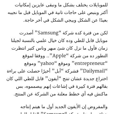
للموبايلات يختلف بشكل ما ونبقى عايزين إمكانيات
أكتر وبنبص على حاجات تانية في الموبايل قبل ما نجيبه
بعيدًا عن الشكل وبيجي الشكل في أخر حاجة.
لكن من فترة كده شركة “Samsung” أصدرت
موبايل قابل للطي وده كان خيال علمي بالنسبة لجيلنا
زمان فأول ما نزل كان شئ مبهر وناس كتير انتظرت
التطور ده من شركة “Apple”.. ووفقا لموقع
“entrepreneur” وموقع “yahoo” وموقع
“Dailymail” فشركة “أبل” أخيرًا حصلت على براءة
اختراع جديدة عشان تنتج “أيفون” قابل للطي اللي كان
بقالهم فترة كبيرة في إشاعات إنهم بيصمموه، بس
ماكنش فيه أي خطط معلنة من الشركة عن المنتج.
والمفروض إن الأيفون الجديد أول ما هيتم إنتاجه