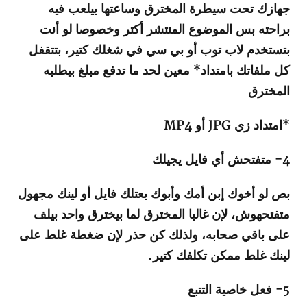
جهازك تحت سيطرة المخترق وساعتها بيلعب فيه
براحته بس الموضوع المنتشر أكتر وخصوصا لو أنت
بتستخدم لاب توب أو بي سي في شغلك كتير، بتتقفل
كل ملفاتك بامتداد* معين لحد ما تدفع مبلغ بيطلبه
المخترق
*امتداد زي JPG أو MP4
4- متفتحش أي فايل يجيلك
بص لو أخوك إبن أمك وأبوك بعتلك فايل أو لينك مجهول
متفتحهوش، لإن غالبا المخترق لما بيخترق واحد بيلف
على باقي صحابه، ولذلك كن حذر لإن ضغطة غلط على
لينك غلط ممكن تكلفك كتير.
5- فعل خاصية التتبع