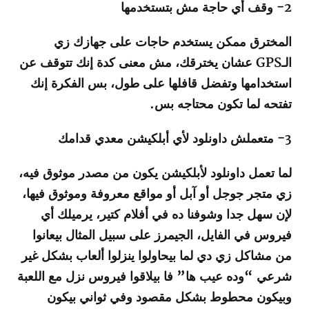
2- وقف أي حاجة مش بتستخدمها
المخترق ممكن يستخدم حاجات على جهازك زي
الـGPS عشان يخترقك، مش معنى كدة إنك تتوقف عن
استخدامها وتفضل قافلها على طول، بس الفكرة إنك
تفتحه لما تكون محتاجه بس.
3- متعملش داونلود لأي أبلكيشن معدي قدامك
لما تعمل داونلود لأبلكيشن يكون من مصدر موثوق فيه،
زي متجر جوجل أو آبل أو مواقع معروفة وموثوق فيها،
لإن سهل جدا وشوفنا ده في أفلام كتير، يرميلك أي
فيروس في الفايل، الجيمرز على سبيل المثال بيعانوا
من مشاكل زي دي لما بيحاولوا ينزلوا ألعاب بشكل غير
شرعي “وده عيب ها” فا بيلاقوا فيروس نزل مع اللعبة
وبيكون محطوط بشكل مقصود وفي ثواني بيكون