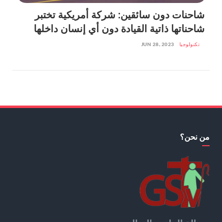
شاحنات دون سائقين: شركة أمريكية تختبر
شاحناتها ذاتية القيادة دون أي إنسان داخلها
تكنولوجيا
JUN 28, 2023
من نحن؟