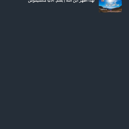
لهذا أُظهر ابنُ الله | بقلم: الأنبا مكسيموس