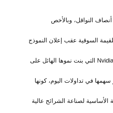
 أنصاف النواقل، وبالأخص
ASML الهولندية بضربات قوية للقيمة السوقية عقب إعلان النموذج
الادعاء الصيني، سينخفض الطلب على شرائح الذكاء الاصطناعي بشدة، مما يضع Nvidia التي بنت نموها الهائل على
تأثرت ASML الهولندية بالأمر، وخسرت 9% من سعر سهمها في تداولات اليوم، كونها
ة الأساسية لصناعة الشرائح عالية