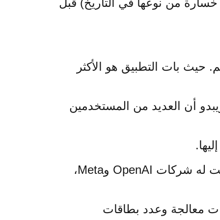
 واحدة (أكبر خسارة من نوعها في التاريخ) قبل
صدر التحميلات حول العالم. حيث بات التطبيق هو الأكثر
ويبدو أن العديد من المستخدمين
المميز في النموذج اللغوي الجديد هو أنه يقدم أداءً مماثلاً ومجارياً لأحدث ما توصلت له شركات OpenAI وMeta،
رات معالجة وعدد بطاقات