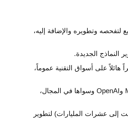
يع لتفحصه وتطويره والإضافة إليه،
 النماذج الجديدة.
هائلاً على أسواق التقنية عموماً،
خصوصًا. حيث يلغي النموذج الجديد الهيمنة الأمريكية التي ثبتتها شركات مثل Meta وOpenAI وسواها في المجال،
صلت إلى عشرات المليارات) لتطوير