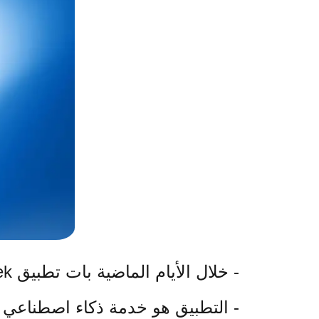
- خلال الأيام الماضية بات تطبيق DeepSeek أكثر التطبيقات تحميلاً في متجر App Store في العديد من الدول.
- التطبيق هو خدمة ذكاء اصطناعي توليدي منافسة لـ ChatGPT، لكنه من ش