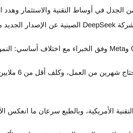
مع نهاية الأسبوع الماضي، كشفت شركة DeepSeek الصي
النماذج الرائدة من كل من OpenAI وMeta وفق الخبراء مع اخ
ادعت الشركة أن تط
قنية الأمريكية، وبالطبع سرعان ما انعكس الأم