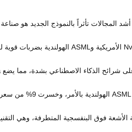
شد المجالات تأثراً بالنموذج الجديد هو صناعة
الاصطناعي. حيث منيت شركتا Nvidia الأمريكية و
محرج. ومن الناحية الأخرى، 
ية الأشعة فوق البنفسجية المتطرفة، وهي التقني