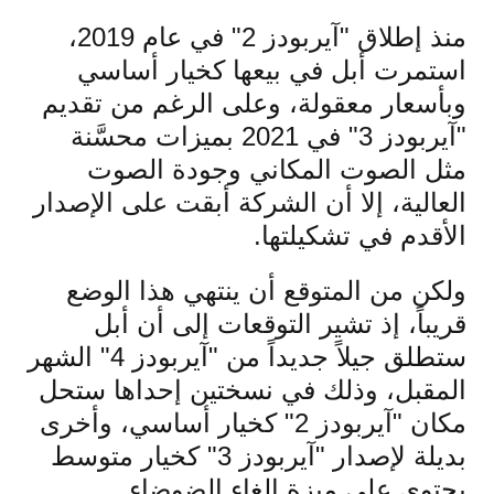
منذ إطلاق "آيربودز 2" في عام 2019،
استمرت أبل في بيعها كخيار أساسي
وبأسعار معقولة، وعلى الرغم من تقديم
"آيربودز 3" في 2021 بميزات محسَّنة
مثل الصوت المكاني وجودة الصوت
العالية، إلا أن الشركة أبقت على الإصدار
الأقدم في تشكيلتها.
ولكن من المتوقع أن ينتهي هذا الوضع
قريباً، إذ تشير التوقعات إلى أن أبل
ستطلق جيلاً جديداً من "آيربودز 4" الشهر
المقبل، وذلك في نسختين إحداها ستحل
مكان "آيربودز 2" كخيار أساسي، وأخرى
بديلة لإصدار "آيربودز 3" كخيار متوسط
يحتوي على ميزة إلغاء الضوضاء.