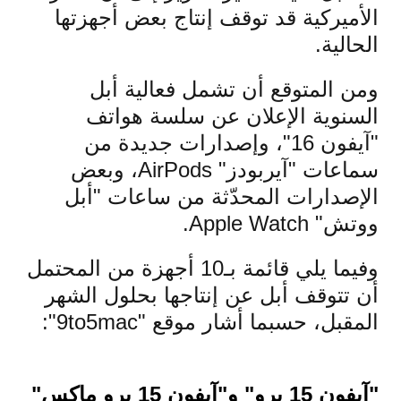
الأميركية قد توقف إنتاج بعض أجهزتها
الحالية.
ومن المتوقع أن تشمل فعالية أبل
السنوية الإعلان عن سلسة هواتف
"آيفون 16"، وإصدارات جديدة من
سماعات "آيربودز" AirPods، وبعض
الإصدارات المحدّثة من ساعات "أبل
ووتش" Apple Watch.
وفيما يلي قائمة بـ10 أجهزة من المحتمل
أن تتوقف أبل عن إنتاجها بحلول الشهر
المقبل، حسبما أشار موقع "9to5mac":
"آيفون 15 برو" و"آيفون 15 برو ماكس"