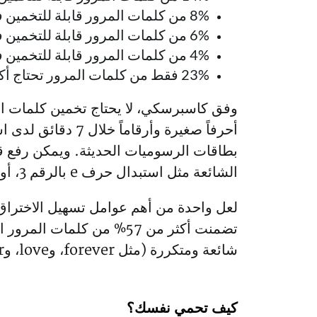
8% من كلمات المرور قابلة للتخمين في وقت يتراوح بين ساعة ويوم واحد.
6% من كلمات المرور قابلة للتخمين في وقت يتراوح بين يوم وشهر واحد.
4% من كلمات المرور قابلة للتخمين في وقت يتراوح بين شهر وسنة واحدة.
23% فقط من كلمات المرور تحتاج أكثر من عام واحد لاختراقها.
بطاقات الرسوميات الحديثة. ويمكن رفع قدر
الشائعة مثل استبدال حرف e بالرقم 3، أو حرف a بمحرف @.
لعل واحدة من أهم عوامل تسهيل الاختراق 
شائعة ومتكررة (مثل forever، وlove، وgamer)، أو كلمات مرور شائعة وضعيفة (مثل admin، وpassword، و12345qwerty).
كيف تحمي نفسك؟