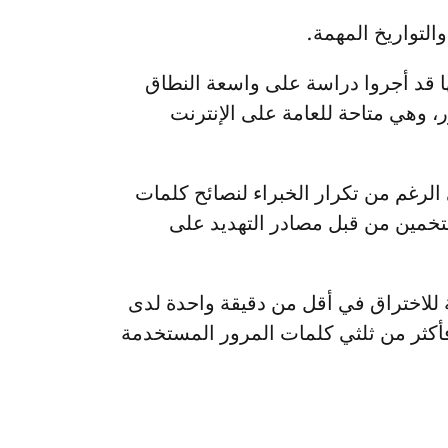
لتواريخ المهمة.
 قد أجروا دراسة على واسعة النطاق
رور، وهي متاحة للعامة على الإنترنت
لرغم من تكرار الخبراء لنصائح كلمات
التخمين من قبل مصادر التهديد على
المرور التي تم اختبارها (87 مليوناً من أصل 193 مليوناً) قابلة للاختراق في أقل من دقيقة واحدة لدى
أكثر من ثلثي كلمات المرور المستخدمة