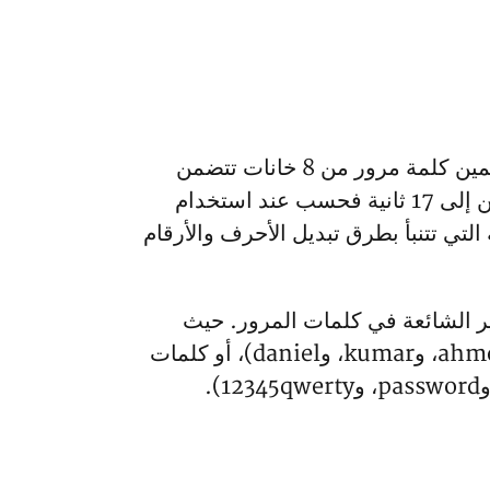
وفق كاسبرسكي، لا يحتاج تخمين كلمات المرور هذه إلى معدات باهظة أو معقدة حقاً. إذ يمكن تخمين كلمة مرور من 8 خانات تتضمن
أحرفاً صغيرة وأرقاماً خلال 7 دقائق لدى استخدام حاسوب محمول قوي، فيما ينخفض وقت التخمين إلى 17 ثانية فحسب عند استخدام
لتي تتنبأ بطرق تبديل الأحرف والأرقام
ير الشائعة في كلمات المرور. حيث
تضمنت أكثر من 57% من كلمات المرور المختبرة كلمات معجمية تتضمن أسماء أشخاص (مثل ahmed، وkumar، وdaniel)، أو كلمات