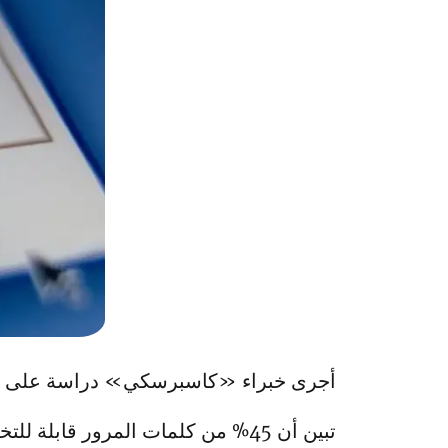
أجرى خبراء «كاسبرسكي» دراسة على 193 مليون كلمة مرور تمت سرقتها وتداولها على منتديات الإنترنت المظلم.
تبين أن 45% من كلمات المرور قابلة للتخمين في هجمات «القوة الغاشمة» خلال أقل من دقيقة واحدة فقط.