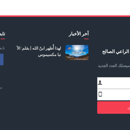
آخر الأخبار
تابع
تاب
لهذا أُظهر ابنُ الله | بقلم: الأ
الراعي الصالح
نبا مكسيموس
يصلك العدد الجديد
e
ك