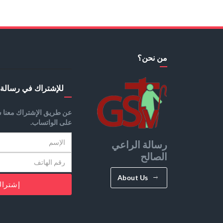
من نحن؟
للإشتراك في رسالة 
عن طريق الإشتراك معنا س
على الواتساب.
رسالة الراعي
الصالح
About Us
إشترا