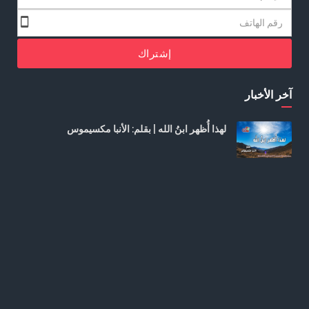
إشتراك
آخر الأخبار
لهذا أُظهر ابنُ الله | بقلم: الأنبا مكسيموس