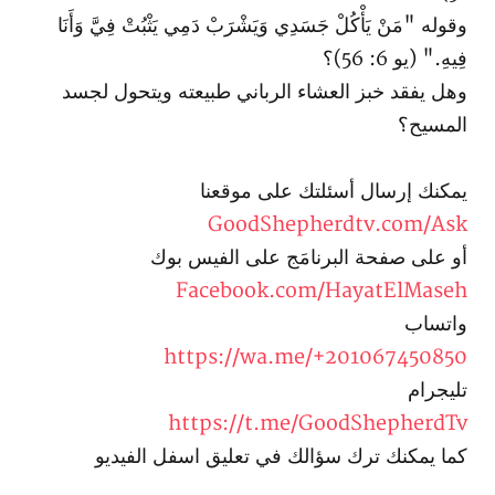
وقوله "مَنْ يَأْكُلْ جَسَدِي وَيَشْرَبْ دَمِي يَثْبُتْ فِيَّ وَأَنَا
فِيهِ." (يو 6: 56)؟
وهل يفقد خبز العشاء الرباني طبيعته ويتحول لجسد
المسيح؟
يمكنك إرسال أسئلتك على موقعنا
GoodShepherdtv.com/Ask
أو على صفحة البرنامَج على الفيس بوك
Facebook.com/HayatElMaseh
واتساب
https://wa.me/+201067450850
تليجرام
https://t.me/GoodShepherdTv
كما يمكنك ترك سؤالك في تعليق اسفل الفيديو