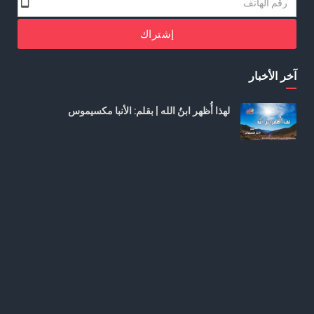
إشتراك
آخر الأخبار
لهذا أُظهر ابنُ الله | بقلم: الأنبا مكسيموس