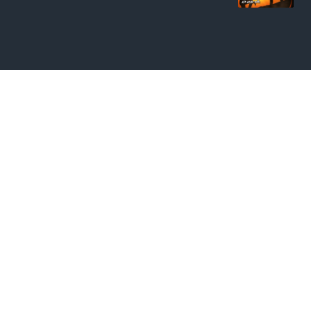
سلطان المسيح الغالب للعالم الشرير | من عظات: الأ
نبا مكسيموس الأول