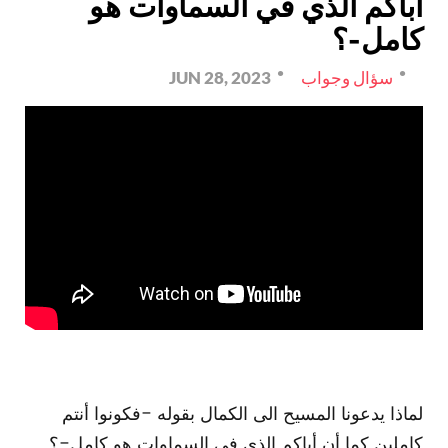
أباكم الذي في السماوات هو
كامل-؟
سؤال وجواب
JUN 28, 2023
لماذا يدعونا المسيح الى الكمال بقوله -فكونوا أنتم
كاملين كما أن أباكم الذي في السماوات هو كامل-؟