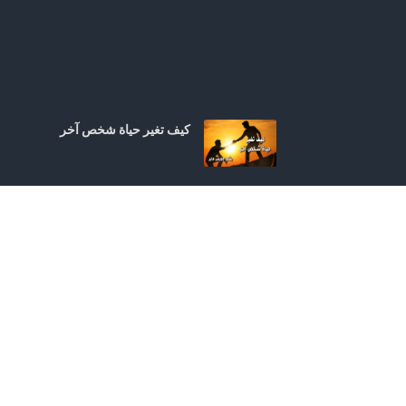
كيف تغير حياة شخص آخر
سلطان المسيح الغالب للعا
لم الشرير | من عظات: الأنب
ا مكسيموس الأول