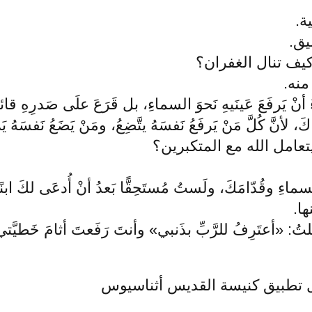
ة.
يق.
كيف تنال الغفران؟
منه.
ُ أنْ يَرفَعَ عَينَيهِ نَحوَ السماءِ، بل قَرَعَ علَى صَدرِهِ قا
لأنَّ كُلَّ مَنْ يَرفَعُ نَفسَهُ يتَّضِعُ، ومَنْ يَضَعُ نَفسَهُ يَرتَفِعُ». "
عامل الله مع المتكبرين؟
 وقُدّامَكَ، ولَستُ مُستَحِقًّا بَعدُ أنْ أُدعَى لكَ ابنًا." (لو 
ا.
ُ: «أعتَرِفُ للرَّبِّ بذَنبي» وأنتَ رَفَعتَ أثامَ خَطيَّتي. سِل
ال تطبيق كنيسة القديس أثناسيوس