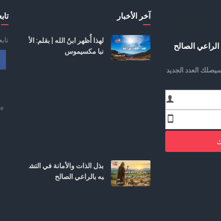
آخر الأخبار
تابع
تاب
لهذا أُظهر ابنُ الله | بقلم: الأ
الراعي الصالح
نبا مكسيموس
يصلك العدد الجديد
e
ك
بذل الذات والأمانة في التش
به بالراعي الصالح