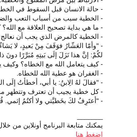
- حالة الانسان قبل السقوط في الخطي
- الخطية سبب من أسباب التعب والض
- ما هي بداية تصحيح العلاقة مع الله؟ 
- الخطية كالمرض الذي يجب أن نعالج 
- "وأمّا العَشّارُ فوَقَفَ مِنْ بَعيدٍ، لا يَشاء
لكُمْ: إنَّ هذا نَزَلَ إلَى بَيتِهِ مُبَرَّرًا دونَ ذاكَ، 
- كيف يتعامل الله مع الخطاه؟ وكيف يت
- الغفران هو عطية الله للخطاه.
- "فقالَ لهُ الِابنُ: يا أبي، أخطأتُ إلَى السماءِ
- كل خطية يجيب أن تعترف وتتطهر منه
- "أعتَرِفُ لكَ بخَطيَّتي ولا أكتُمُ إثمي. قُلت
_______
يمكنك متابعة البرنامج أونلاين من خل
اضغط هنا