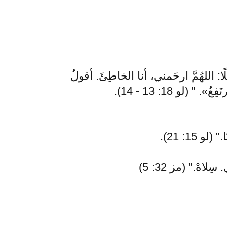
ئلًا: اللهُمَّ ارحَمني، أنا الخاطِئَ. أقولُ
 (لو 18: 13 - 14).
15: 21).
اهْ." (مز 32: 5)