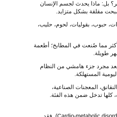
ر؟ بل: ماذا يحدث لجسم الإنسان
صبحت مقلقة بشكل متزايد.
ت، حبوب، بقوليات، لحوم، حليب،
كثر مما صُنعت في المطابخ؛ أطعمة
هر طويلة.
لمعروفة باسم "الأطعمة فائقة المعالجة" (Ultra-Processed Foods) لم تعد مجرد جزء هامشي من النظام
يومية المستهلكة.
لنقانق، المعجنات الصناعية،
، كلها تدخل ضمن هذه الفئة.
ترتبط الأطعمة فائقة المعالجة بمجموعة واسعة من الاضطرابات القلبية والاستقلابية (Cardio-metabolic disorders). فقد