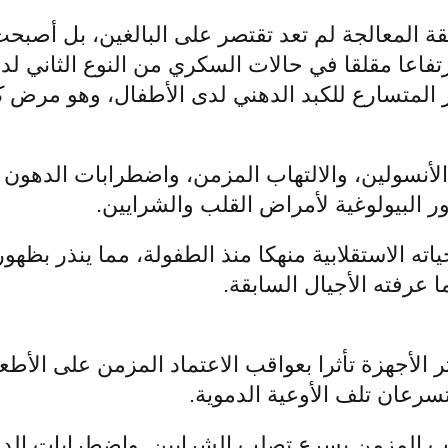
فائقة المعالجة لم تعد تقتصر على البالغين، بل أصب
رتفاعا مقلقا في حالات السكري من النوع الثاني ل
ر المتسارع للكبد الدهني لدى الأطفال، وهو مرض كا
لأنسولين، والالتهاب المزمن، واضطرابات الدهون 
ر البيولوغية لأمراض القلب والشرايين.
حياته الاستقلابية منهكا منذ الطفولة، مما ينذر بظ
عرفته الأجيال السابقة.
ثر الأجهزة تأثرا بعواقب الاعتماد المزمن على الأط
سرعان تلف الأوعية الدموية.
هاب المزمن يسرع تصلب الشرايين. واضطرابات الده