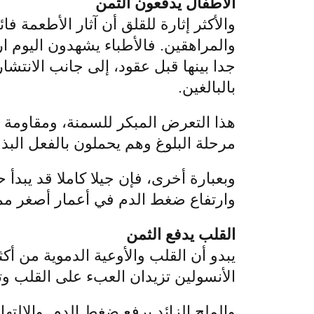
الأطفال يدفعون الثمن
والأكثر إثارة للقلق أن آثار الأطعمة 
والمراهقين. فالأطباء يشهدون اليوم ا
جدا بينها قبل عقود، إلى جانب الانتشا
بالبالغين.
هذا التعرض المبكر للسمنة، ومقاومة ا
مرحلة البلوغ وهم يحملون بالفعل البذو
وبعبارة أخرى، فإن جيلا كاملا قد يبدأ 
وارتفاع ضغط الدم في أعمار أصغر مما 
القلب يدفع الثمن
يبدو أن القلب والأوعية الدموية من أك
الأنسولين تزيدان العبء على القلب وت
والملح الزائد يرفع ضغط الدم. والالت