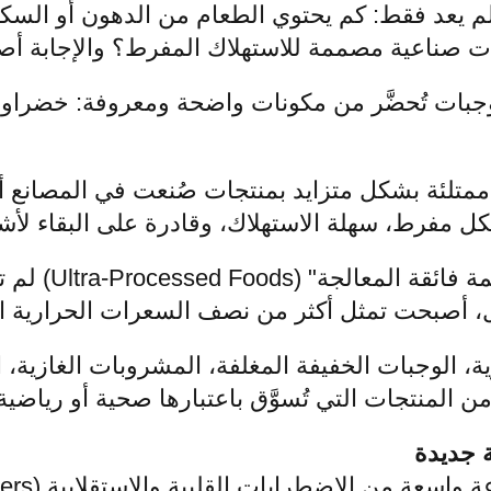
لم يعد فقط: كم يحتوي الطعام من الدهون أو السك
ات صناعية مصممة للاستهلاك المفرط؟ والإجابة أ
بات تُحضَّر من مكونات واضحة ومعروفة: خضراوا
ممتلئة بشكل متزايد بمنتجات صُنعت في المصانع أ
ل مفرط، سهلة الاستهلاك، وقادرة على البقاء لأش
هذه المنتجات، ا
ل، أصبحت تمثل أكثر من نصف السعرات الحرارية ال
ة، الوجبات الخفيفة المغلفة، المشروبات الغازية، ا
 المنتجات التي تُسوَّق باعتبارها صحية أو رياضية
ة جديدة