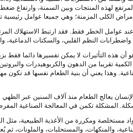
مرتفع لهذه المنتجات وبين السمنة، وارتفاع ضغط 
أمراض الكلى المزمنة؛ وهي جميعا عوامل رئيسية ت
عند عوامل الخطر فقط. فقد ارتبط الاستهلاك المرت
ضطرابات النظم القلبي، والسكتات الدماغية، وارتف
هو أن هذه التأثيرات لا يمكن تفسيرها دائما فقط بز
كمية تقريبا من الدهون والكربوهيدرات والبروتين
ة. وهذا يعني أن بنية الطعام نفسها قد تكون مهمة
إنسان يعالج الطعام منذ آلاف السنين عبر الطهي و
شكلة. المشكلة تكمن في المعالجة الصناعية المفرط
اد مستخلصة ومكررة من الأغذية الطبيعية، مثل ال
اعية، والمنكهات، والمستحلبات، والملونات، ثم يُع