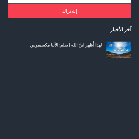
إشتراك
آخر الأخبار
لهذا أُظهر ابنُ الله | بقلم: الأنبا مكسيموس