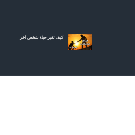
كيف تغير حياة شخص آخر
سلطان المسيح الغالب للعا
لم الشرير | من عظات: الأنب
ا مكسيموس الأول