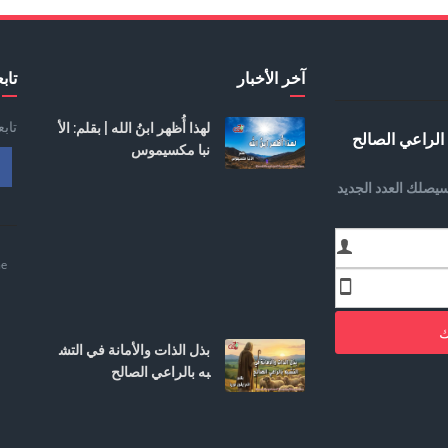
آخر الأخبار
تابع
تاب
لهذا أُظهر ابنُ الله | بقلم: الأ
الراعي الصالح
نبا مكسيموس
يصلك العدد الجديد
e
ك
بذل الذات والأمانة في التش
به بالراعي الصالح