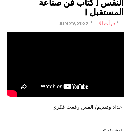
النفس [ كتاب فن صناعة
المستقبل ]
قرأت لك
JUN 29, 2022
إعداد وتقديم/ القس رفعت فكري
للمشاركة