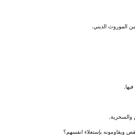
من الموروث الديني.
يها.
م والسخرية.
قص ويقاومونه بإستعلاء انفسهم؟