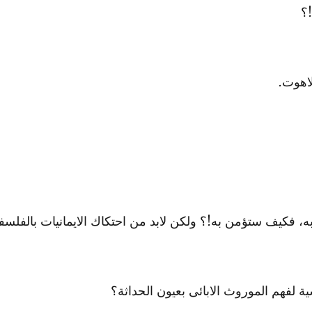
؟
لاهوت.
 به، فكيف ستؤمن
به!؟ ولكن لابد من احتكاك الايم
انيات بالفلسفة
ة لفهم الموروث ا
لابائى بعيون الحداثة؟