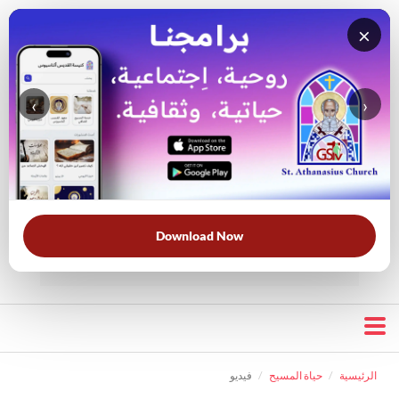
×
‹
›
قناة الراعي الصالح
بحث في
بحث في الكتاب
الويبسايت
المقدس
Download Now
الأكثر بحثًا:
خبزنا اليومي
الخلاص
الحرب الروحية
قرأت لك
الرئيسية
حياة المسيح
فيديو