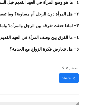
1- ما هو وضع المرأة في العهد القديم قبل السقوط وبعده؟ وماذا حدث بعد فداء المسيح؟
٢- هل المرأة دون الرجل أم مساوية؟ وما تفسير ما قاله الرسول بولس في رسالته إلى أهل كورنثوس عن المرأة؟
٣- لماذا حدثت تفرقة بين الرجل والمرأة؟ ولماذا قال الكتاب المقدس عن الرجل أنه رأس المرأة ووصف المرأة بأنها الإناء الأضعف؟
٤- ما الفرق بين وصف المرأة في العهد القديم عن العهد الجديد؟ وهل هي مُنَجسة؟
٥- هل تتعارض فكرة الزواج مع الخدمة؟
للمشاركة
Share