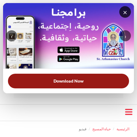
×
‹
›
قناة الراعي الصالح
بحث في
بحث في الكتاب
الويبسايت
المقدس
Download Now
الأكثر بحثًا:
خبزنا اليومي
الخلاص
الحرب الروحية
قرأت لك
الرئيسية
حياة المسيح
فيديو