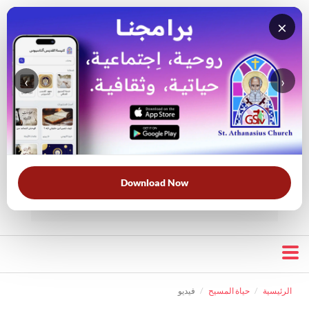
×
‹
›
قناة الراعي الصالح
بحث في
بحث في الكتاب
الويبسايت
المقدس
Download Now
الأكثر بحثًا:
خبزنا اليومي
الخلاص
الحرب الروحية
قرأت لك
الرئيسية
حياة المسيح
فيديو