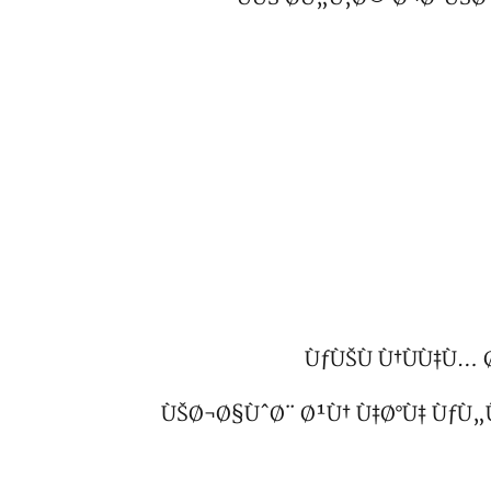
ÙƒÙŠÙ Ù†ÙÙ‡Ù
ÙŠØ¬Ø§ÙˆØ¨ Ø¹Ù† Ù‡Ø°Ù‡ ÙƒÙ