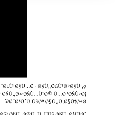
„Ø¨Ø±Ù†Ø§Ù…Ø¬ Ø§Ù„Ø£Ù†Ø³Ø§Ù†
© Ø§Ù„Ø«Ø§Ù…Ù†Ø© Ù…Ø³Ø§Ù‹Ø¡
Ø¨ØªÙˆÙ‚ÙŠØª Ø§Ù„Ù‚Ø§Ù‡Ø±Ø©
ØµØ© Ø§Ù„Ø®Ù„Ù‚ ÙÙŠ Ø§Ù„Ø¹Ù‡Ø¯