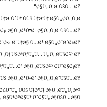
Ø§Ù„Ù‚Ø¯ÙŠÙ… ØŸ"
Ù‡Ø¯ÙˆÙ† ÙÙŠ Ù‡Ø°Ù‡ Ø§Ù„Ø­Ù„Ù‚Ø©
ØµØµ Ø§Ù„Ø¹Ù‡Ø¯ Ø§Ù„Ù‚Ø¯ÙŠÙ…ØŸ
­Ø¯Ø« Ø¨Ù‡Ø§ Ù…Ø¹ Ø§Ù„Ø¨Ø´Ø±ØŸ
Ù„Ù‡ ÙŠØªÙƒÙ„Ù… Ù„Ù„Ø­ÙŠØ© ØŸ
 ÙƒÙ„Ù…Øª Ø§Ù„Ø­ÙŠØ© Ø­ÙˆØ§Ø¡ØŸ
Ø­ÙŠ Ø§Ù„Ø¹Ù‡Ø¯ Ø§Ù„Ù‚Ø¯ÙŠÙ…ØŸ
£ÙˆÙ„ ÙÙŠ Ù‡Ø°Ù‡ Ø§Ù„Ø­Ù„Ù‚Ø©
„Ø§Ù†Ø³Ø§Ù† ÙˆØ§Ù„Ø§ÙŠÙ…Ø§Ù†