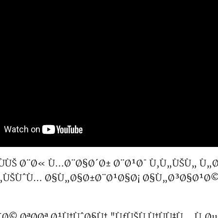
ÙÙŠ Ø¨Ø« Ù…Ø¨Ø§Ø´Ø± Ø¨Ø¹Ø¯ Ù‚Ù„ÙŠÙ„ Ù
„ÙŠÙˆÙ… Ø§Ù„Ø§Ø±Ø¨Ø¹Ø§Ø¡ Ø§Ù„Ø³Ø§Ø¹Ø
¯Ø© ØªØ­Øª Ø¹Ù†ÙˆØ§Ù† "ÙƒÙŠÙ Ù†ÙÙ‡Ù… Ù‚