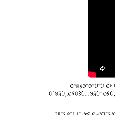
ØªØ§Ø¨Ø¹ÙˆÙ†Ø§ 
ÙˆØ§Ù„Ø§ÙŠÙ…Ø§Ù† Ø§Ù
ÙÙŠ Ø­Ù„Ù‚Ø© Ø¬Ø¯ÙŠØ