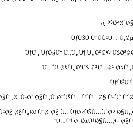
ØªØ´Ø§
ÙƒÙŠÙ Ù†ÙÙ‡Ù… Ù‚
Ù‡Ù„ ÙƒØ§Ù† Ù„Ù„Ù‡ Ù„ØºØ© ÙŠØªØ
Ù…Ù† Ø§Ù„Ø°ÙŠ Ø³Ù…Ø¹ Ø§Ù„
ÙƒÙŠÙ
… Ø§Ù„Ø¹Ù‡Ø¯ Ø§Ù„Ù‚Ø¯ÙŠÙ… ÙˆÙ…Ø§ Ù‡Ùˆ Ùˆ
„Ù‡Ø§ Ø§Ù„Ø£Ù†Ø¨Ø§ Ù…ÙƒØ³ÙŠÙ…ÙˆØ³ Ø§Ù„Ø
Ù…Ù† Ø¨Ø±Ù†Ø§Ù…Ø¬ Ø§Ù