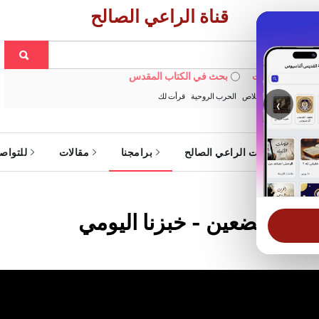
قناة الراعي الصالح
 في الويبسايت
بحث في الكتاب المقدس
:
خبزنا اليومي
الخلاص
الحرب الروحية
قرأت لك
‹
ة
خدمات الراعي الصالح
برامجنا
مقالات
للتواص
فع المتضعين - خبزنا اليومي