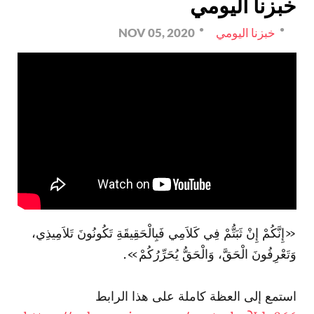
خبزنا اليومي
خبزنا اليومي
NOV 05, 2020
«إِنَّكُمْ إِنْ ثَبَتُّمْ فِي كَلاَمِي فَبِالْحَقِيقَةِ تَكُونُونَ تَلاَمِيذِي،
وَتَعْرِفُونَ الْحَقَّ، وَالْحَقُّ يُحَرِّرُكُمْ».
استمع إلى العظة كاملة على هذا الرابط