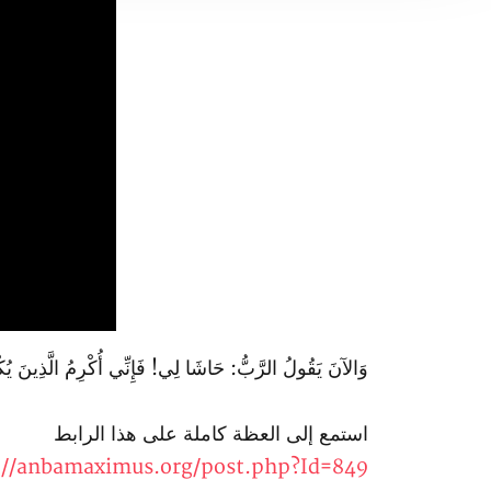
وَالآنَ يَقُولُ الرَّبُّ: حَاشَا لِي! فَإِنِّي أُكْرِمُ الَّذِينَ يُك
استمع إلى العظة كاملة على هذا الرابط
://anbamaximus.org/post.php?Id=849