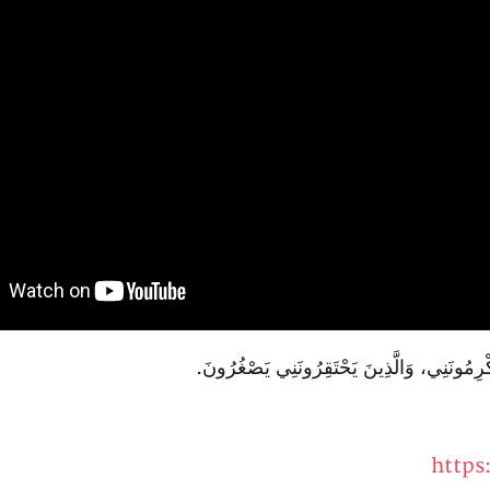
ْرِمُونَنِي، وَالَّذِينَ يَحْتَقِرُونَنِي يَصْغُرُونَ.
https