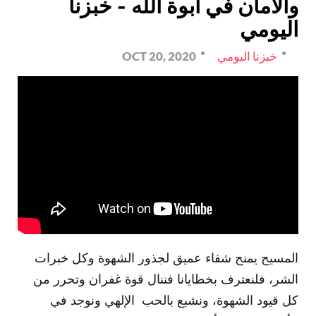
والأمان في أبوة الله - خبزنا
اليومي
خبزنا اليومي
OCT 20, 2020
المسيح يمنح شفاء عميق لجذور الشهوة وكل خبرات
الشر، فلنعترف بخطايانا فننال قوة غفران وتحرر من
كل قيود الشهوة، ونشبع بالحب الإلهي ونوجد في