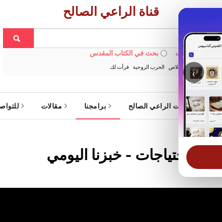
قناة الراعي الصالح
 في الويبسايت
بحث في الكتاب المقدس
:
خبزنا اليومي
الخلاص
الحرب الروحية
قرأت لك
‹
ة
خدمات الراعي الصالح
برامجنا
مقالات
للتواص
يد الاحتياجات - خبزنا اليومي