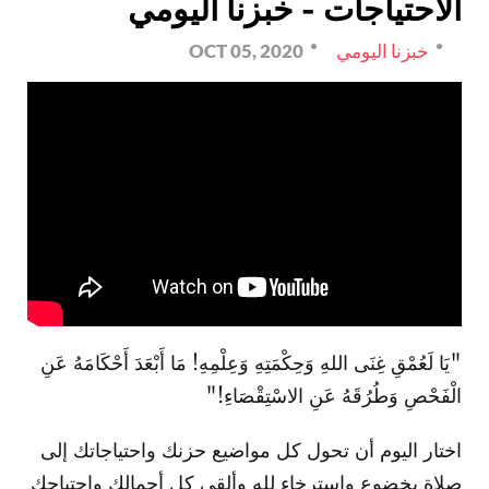
الاحتياجات - خبزنا اليومي
خبزنا اليومي
OCT 05, 2020
"يَا لَعُمْقِ غِنَى اللهِ وَحِكْمَتِهِ وَعِلْمِهِ! مَا أَبْعَدَ أَحْكَامَهُ عَنِ
الْفَحْصِ وَطُرُقَهُ عَنِ الاسْتِقْصَاءِ!"
اختار اليوم أن تحول كل مواضيع حزنك واحتياجاتك إلى
صلاة بخضوع واسترخاء لله وألقي كل أحمالك واحتياجك