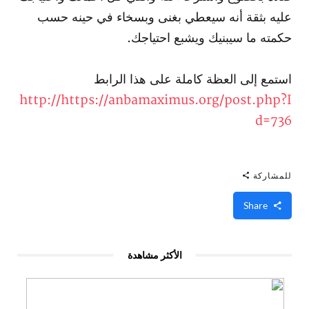
عليه بثقة أنه سيعطي بغنى وبسخاء في حينه حسب
حكمته ما سيبنيك ويشبع احتياجك.
استمع إلى العظة كاملة على هذا الرابط
http://​https://anbamaximus.org/post.php?I
d=736
للمشاركة
Share
الأكثر مشاهدة