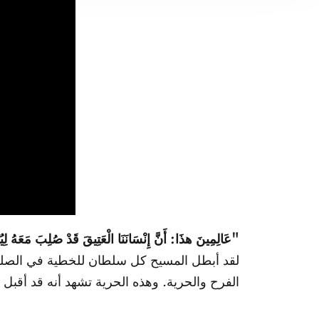
"عَالِمِينَ هذَا: أَنَّ إِنْسَانَنَا الْعَتِيقَ قَدْ صُلِبَ مَعَهُ لِيُ
لقد أبطل المسيح كل سلطان للخطية في الصليب 
الفرح والحرية. وهذه الحرية تشهد أنه قد أقبل ع