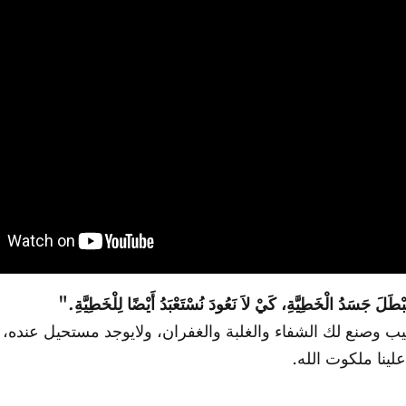
بْطَلَ جَسَدُ الْخَطِيَّةِ، كَيْ لاَ نَعُودَ نُسْتَعْبَدُ أَيْضًا لِلْخَطِيَّةِ."
وصنع لك الشفاء والغلبة والغفران، ولايوجد مستحيل عنده، و
لينا ملكوت الله.