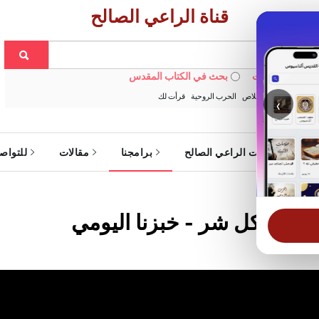
قناة الراعي الصالح
 في الويبسايت
بحث في الكتاب المقدس
:
خبزنا اليومي
الخلاص
الحرب الروحية
قرأت لك
‹
ة
خدمات الراعي الصالح
برامجنا
مقالات
للتواص
نغلب كل شر - خبزنا اليومي