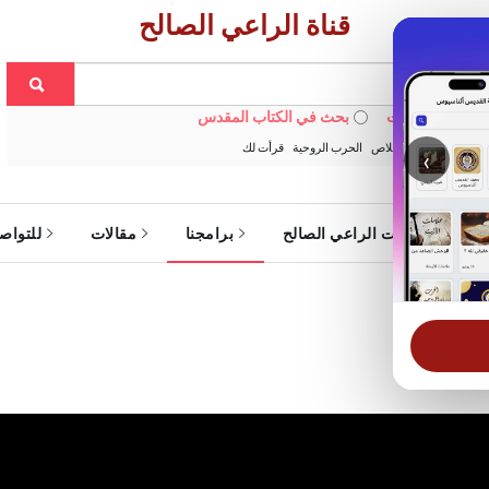
قناة الراعي الصالح
 في الويبسايت
بحث في الكتاب المقدس
:
خبزنا اليومي
الخلاص
الحرب الروحية
قرأت لك
‹
ة
خدمات الراعي الصالح
برامجنا
مقالات
للتواص
 اليومي