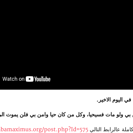
في اليوم الاخير.
ن بي ولو مات فسيحيا، وكل من كان حيا وامن بي فلن يموت الى 
املة عالرابط التالي
anbamaximus.org/post.php?Id=575