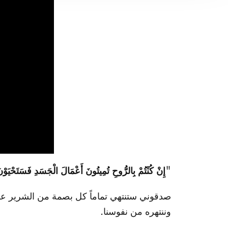
"
إِنْ كُنْتُمْ بِالرُّوحِ تُمِيتُونَ أَعْمَالَ الْجَسَدِ فَسَتَحْيَو
صدقوني ستنتهي تماماً كل بصمة من الشرير علين
وننتهره من نفوسنا.