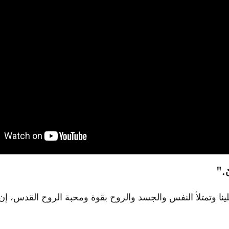
ْنَ."
ا وتمتلأ النفس والجسد والروح بقوة ومحبة الروح القدس، إن 