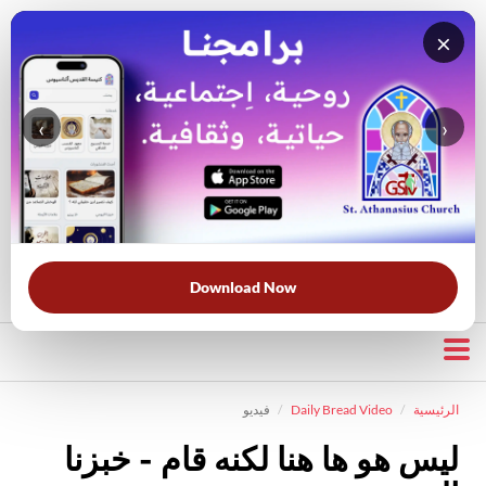
×
‹
›
قناة الراعي الصالح
بحث في الويبسايت
بحث في الكتاب المقدس
الأكثر بحثًا:
خبزنا اليومي
الخلاص
الحرب الروحية
قرأت لك
Download Now
الرئيسية
Daily Bread Video
فيديو
ليس هو ها هنا لكنه قام - خبزنا