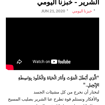
الشرير - خبزنا اليومي
خبزنا اليومي
JUN 21, 2020
"الَّذِي أَبْطَلَ الْمَوْتَ وَأَنَارَ الْحَيَاةَ وَالْخُلُودَ بِوَاسِطَةِ
الإِنْجِيلِ."
لنختار أن نخرج من كل مشيئات الجسد
والأفكار ونستلم قوة تطرح عنا الشرير بصليب المسيح